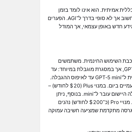
יין לא מהווה בינה כללית אמיתית. הוא אינו לומד בזמן
אמת לאחר ההשקה, והיוצרים שלו מודים כי מדובר בשלב חשוב אך לא סופי בדרך ל־AGI. הפערים
ידע חדש באופן עצמאי, אך המודל
י ChatGPT, עם מגבלות לשכבת השימוש החינמית. משתמשים
בשכבת החינם מקבלים גישה גם ל־GPT‑5 וגם ל־GPT‑5 mini, אך במסגרת מוגבלת במיוחד: עד
10 הודעות בכל 5 שעות, ולאחר מכן היישום "יורד" אוטומטית ל־GPT‑5 mini עד לאיפוס ההגבלה.
משתמשי חינם יכולים להשתמש ב־GPT‑5 Thinking רק פעמיים ביום. במנוי Plus (20 $ לחודש) –
הגבול גבוה יותר: עד 80 הודעות בכל 3 שעות, ולאחר הגבלה היישום עובר ל־mini. בנוסף, ניתן
לבחור ידנית את GPT‑5 Thinking עד 200 הודעות בשבוע. מנויי Pro (כ־200 $ לחודש) נהנים
שה בלתי מוגבלת ל־GPT‑5 ו־GPT‑5 Pro reasoning, גרסה מתקדמת שמציעה חשיבה עמוקה