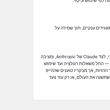
גידים ענקיים, תוך שמירה על
השקת GPT-5 מדליקה מחדש את התחרות מול גוגל וג׳מיני, לצד Claude של Anthropic, ומציבה
שים — החל משאלות רגולציה ועד שימוש
הזיות, אך מבקריו טוענים שההייפ
הוא אכן פריצת הדרך שתשנה את העולם, או רק עוד צעד