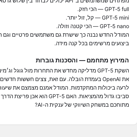
מפתחים שמשתמשים ב־API יכולים לבחור בין שלוש גרסאות לפי שימוש וכיסוי:
GPT‑5 full — הכי חזק.
GPT‑5 mini — קל, זול יותר.
GPT‑5 nano — הכי קטנה וזולה.
המודל החדש נבנה כך שישרת גם משתמשים פרטיים וגם תא
ביצועים מרשימים בכל קנה מידה.
המירוץ מתחמם — והסכנות גוברות
את OpenAI בעמדת הובלה. עם זאת, צצים חששות חד
לרעה ביכולות המתקדמות. המודל אמנם מצמצם את שיעור ה
סביבו גדול מהמציאות. האם GPT-5 
מתוחכם במשחק השיווקי של ענקית ה-AI?