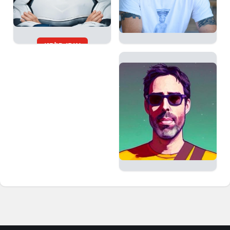
אורי בז'רנו
אדי גולדנברג
מנהל תחום ה-AI במחלקת
Gen AI Expert at NVIDIA
החדשנות
ארז רובינשטיין
25 שנים של ניהול קריאייטיב,