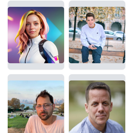
אור פיאלקוב
סהר אדמוני
מומחה לאוסינט, היסטוריה
RL and LLMs enthusiast.
צבאית ואסטרטגיה
PhD
אלון יער
שלי אור גיסר
VP Product של LTX Studio
מנהלת תחום עיצוב GenAi
במשרד