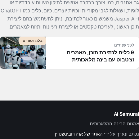
גם אתגרים, כמו צורך בבקרה אנושית לתיקון טעויות עובדתיות או
לוגיות, ושאלות לגבי מקוריות וזכויות יוצרים. כיום, כלים כמו ChatGPT
ו-Jasper AI משמשים כעזר לכתיבה, וניתן להשתמש בהם ליצירת
תוכן ראשוני, לעריכת טקסטים או ליצירת רעיונות ותזות למאמרים.
בלוג וטורים
לפני שנתיים
9 כלים לכתיבת תוכן, מאמרים
וצ'טבוט עם בינה מלאכותית
Ai Samurai
אמנות הבינה המלאכותית
נכתב ונערך על ידי
האתר של ארז רובינשטיין